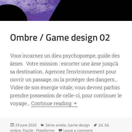
Ombre / Game design 02
Vous incarnez un dieu psychopompe, guide des
âmes. Votre mission : escorter une âme jusqu’à
sa destination. Agencez l’environnement pour
ouvrir un passage, ou la protéger des dangers…
Vidée de son énergie vitale, vous devrez parfois
prendre possession de celle-ci, pour continuer le
Ombre / Game design 02
voyage…
Continue reading
Posted
Categories
Tags
29 June 2020
2ème année
,
Game design
2d
,
3d
,
on
on Ombre / Game desig
ombre
,
Puzzle - Plateforme
Leave a comment