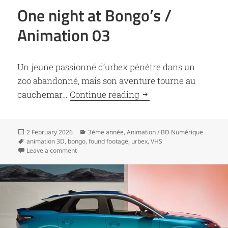
One night at Bongo’s /
Animation 03
Un jeune passionné d’urbex pénètre dans un
zoo abandonné, mais son aventure tourne au
One night at Bongo’s 
cauchemar…
Continue reading
Posted
Categories
2 February 2026
3ème année
,
Animation / BD Numérique
on
Tags
animation 3D
,
bongo
,
found footage
,
urbex
,
VHS
on One night at Bongo’s / Animation 03
Leave a comment