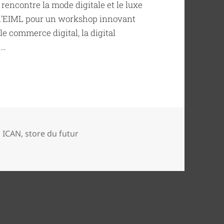
rencontre la mode digitale et le luxe
 à l’EIML pour un workshop innovant
e commerce digital, la digital
e…
tur…
,
ICAN
,
store du futur
 futur…