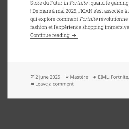
Store du Futur in
Fortnite
: quand le gaming 
! De mars à mai 2025, l’ICAN s’est associée
qui explore comment
Fortnite
révolutionne l
fashion et l’expérience shopping immersiv
ICAN x EIML / Store du fu
Continue reading
Posted
Categories
Tags
2 June 2025
Mastère
EIML
,
Fortnite
on
on ICAN x EIML / Store du
Leave a comment