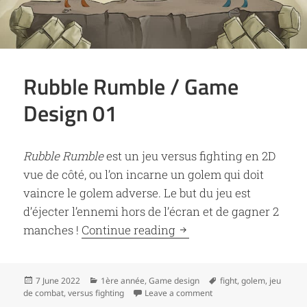
Rubble Rumble / Game
Design 01
Rubble Rumble
est un jeu versus fighting en 2D
vue de côté, ou l’on incarne un golem qui doit
vaincre le golem adverse. Le but du jeu est
d’éjecter l’ennemi hors de l’écran et de gagner 2
Rubble Rumble / Game D
manches !
Continue reading
Posted
Categories
Tags
7 June 2022
1ère année
,
Game design
fight
,
golem
,
jeu
on
on Rubble Rumble / Gam
de combat
,
versus fighting
Leave a comment