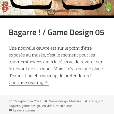
Bagarre ! / Game Design 05
Une nouvelle œuvre est sur le point d’être
exposée au musée, c’est le moment pour les
œuvres stockées dans la réserve de revenir sur
le devant de la scène ! Mais il n’y a qu’une place
d’exposition et beaucoup de prétendants !
Bagarre ! / Game Design 05
Continue reading
Posted
Categories
Tags
15 September 2022
Game design
,
Mastère
arène
,
art
,
on
bagarre
,
game design
,
Jeu vidéo
,
multijoueur
on Bagarre ! / Game Design 05
Leave a comment