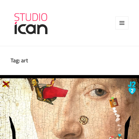
MENU
AND
WIDGETS
Tag:
art