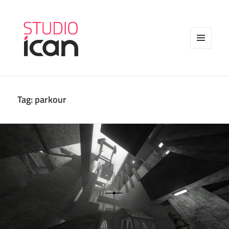
MENU
AND
WIDGETS
Tag:
parkour