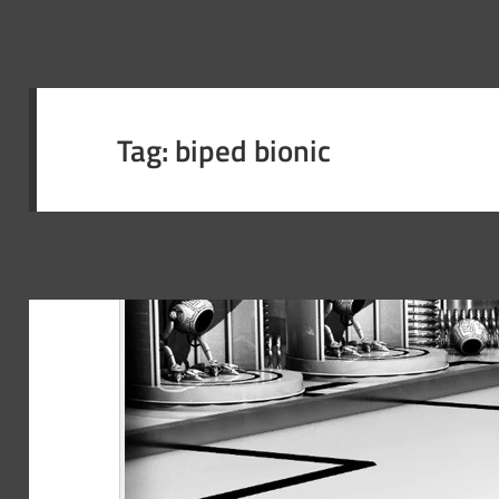
Tag:
biped bionic