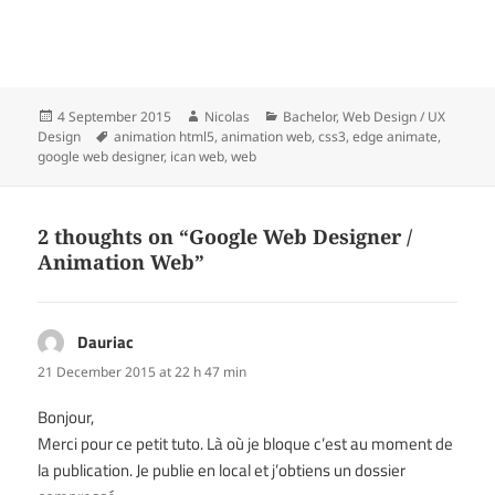
Posted
Author
Categories
4 September 2015
Nicolas
Bachelor
,
Web Design / UX
on
Tags
Design
animation html5
,
animation web
,
css3
,
edge animate
,
google web designer
,
ican web
,
web
2 thoughts on “Google Web Designer /
Animation Web”
Dauriac
says:
21 December 2015 at 22 h 47 min
Bonjour,
Merci pour ce petit tuto. Là où je bloque c’est au moment de
la publication. Je publie en local et j’obtiens un dossier