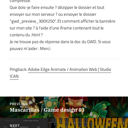
compressé.
Que dois-je faire ensuite ? dézipper le dossier et tout
envoyer sur mon serveur ? ou envoyer le dossier
“gwd_preview_300X250”. Et comment afficher la bannière
sur mon site ? à l’aide d’une iframe contenant tout le
contenu du .html ?
Je ne trouve pas de réponse dans la doc du GWD. Si vous
pouvez m’aider . Merci
Pingback:
Adobe Edge Animate / Animation Web | Studio
ICAN
Post
PREVIOUS
navigation
Previous
Mascarillas / Game design 03
post:
NEXT