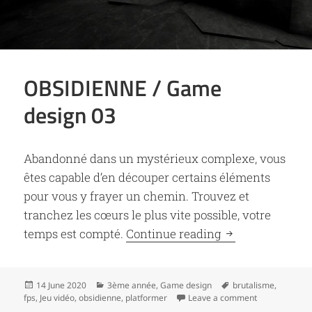
OBSIDIENNE / Game
design 03
Abandonné dans un mystérieux complexe, vous
êtes capable d’en découper certains éléments
pour vous y frayer un chemin. Trouvez et
tranchez les cœurs le plus vite possible, votre
OBSIDIENNE / G
temps est compté.
Continue reading
Posted
Categories
Tags
14 June 2020
3ème année
,
Game design
brutalisme
,
on
on OBSIDIENN
fps
,
Jeu vidéo
,
obsidienne
,
platformer
Leave a comment