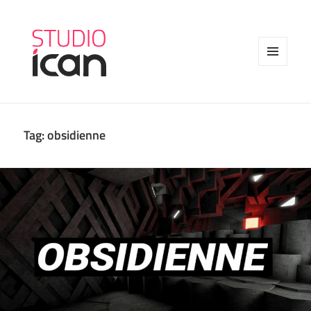
MENU
AND
WIDGETS
Tag:
obsidienne