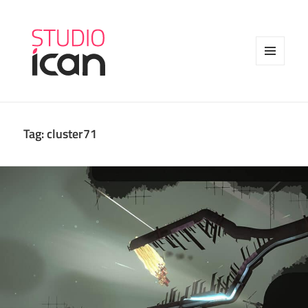
MENU
AND
WIDGETS
Tag:
cluster71