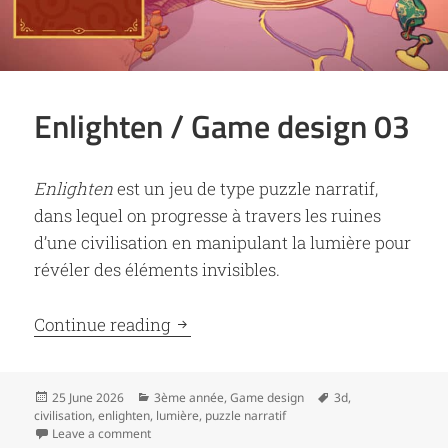
Enlighten / Game design 03
Enlighten
est un jeu de type puzzle narratif,
dans lequel on progresse à travers les ruines
d’une civilisation en manipulant la lumière pour
révéler des éléments invisibles.
Enlighten / Game design 03
Continue reading
Posted
Categories
Tags
25 June 2026
3ème année
,
Game design
3d
,
on
civilisation
,
enlighten
,
lumière
,
puzzle narratif
on Enlighten / Game design 03
Leave a comment