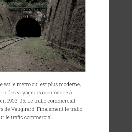
re
est le métro qui est plus moderne,
tation des voyageurs commence à
6 en 1903-06. Le trafic commercial
irs de Vaugirard. Finalement le trafic
ur le trafic commercial.