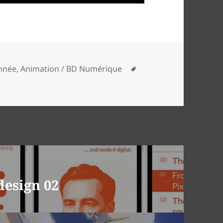
ies
Tags
nnée
,
Animation / BD Numérique
design 02