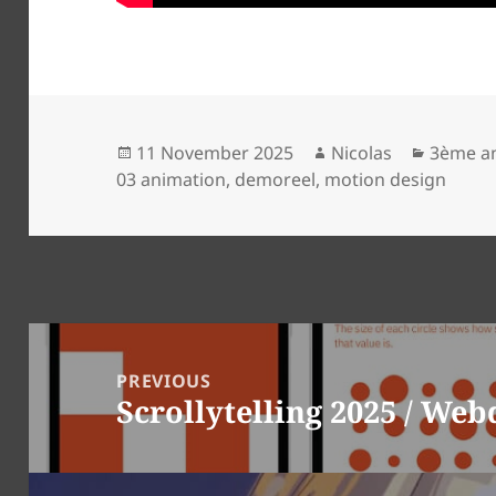
Posted
Author
Categor
11 November 2025
Nicolas
3ème a
on
03 animation
,
demoreel
,
motion design
Post
navigation
PREVIOUS
Scrollytelling 2025 / Web
Previous
post: