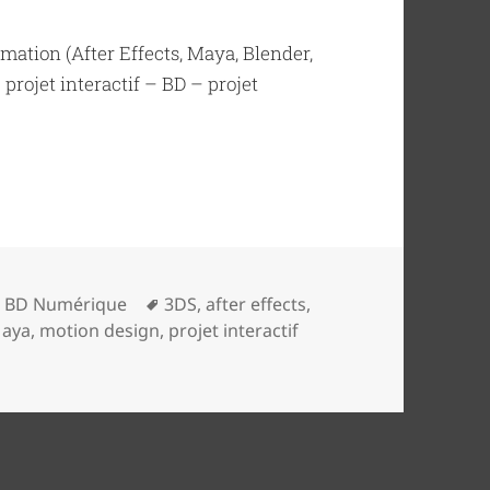
imation (After Effects, Maya, Blender,
rojet interactif – BD – projet
 3D Animation-15 mois / 2019-2020
Tags
/ BD Numérique
3DS
,
after effects
,
aya
,
motion design
,
projet interactif
s / 3D Animation-15 mois / 2019-2020