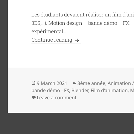
Les étudiants devaient réaliser un film d’an
3DS,…). Motion design – bande démo – FX – p
expérimental…
Projets de fin d’études /
Continue reading
Posted
Categories
9 March 2021
3ème année
,
Animation 
on
bande démo - FX
,
Blender
,
Film d’animation
,
M
on Projets de fin d’étude
Leave a comment