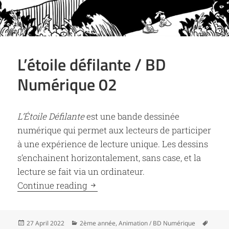
L’étoile défilante / BD
Numérique 02
L’Étoile Défilante
est une bande dessinée
numérique qui permet aux lecteurs de participer
à une expérience de lecture unique. Les dessins
s’enchainent horizontalement, sans case, et la
lecture se fait via un ordinateur.
L’étoile défilante / BD Numérique 0
Continue reading
Posted
Categories
Tags
27 April 2022
2ème année
,
Animation / BD Numérique