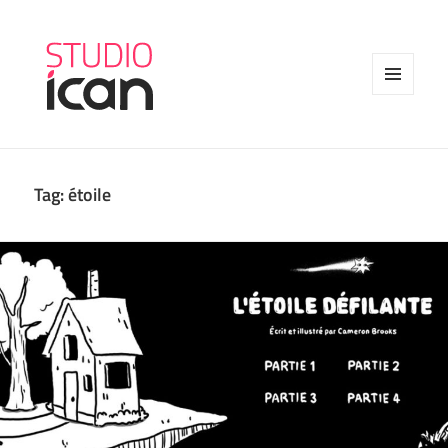
MENU
AND
WIDGETS
Tag:
étoile