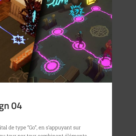
gn 04
tal de type “Go”, en s’appuyant sur
e au tour par tour combinant éléments