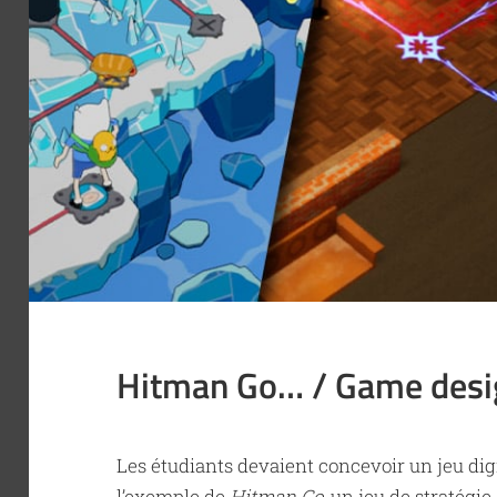
Hitman Go… / Game desi
Les étudiants devaient concevoir un jeu digi
l’exemple de
Hitman Go
, un jeu de stratégi