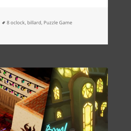
Tags
8 oclock
,
billard
,
Puzzle Game
gn 02