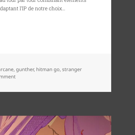
 adaptant l’IP de notre choix…
n 04
Tags
arcane
,
gunther
,
hitman go
,
stranger
on Hitman Go… / Game design 04
omment