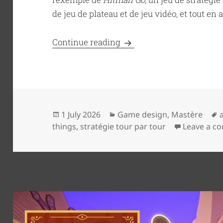
de jeu de plateau et de jeu vidéo, et tout en
Hitman Go… / Game desig
Continue reading
Posted
Categories
1 July 2026
Game design
,
Mastère
on
things
,
stratégie tour par tour
Leave a c