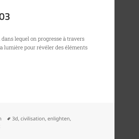
 03
, dans lequel on progresse à travers
 la lumière pour révéler des éléments
03
Tags
n
3d
,
civilisation
,
enlighten
,
on Enlighten / Game design 03
t