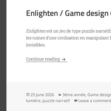
Enlighten / Game design
Enlighten
est un jeu de type puzzle narratif
les ruines d’une civilisation en manipulant
invisibles.
Enlighten / Game design 
Continue reading
Posted
Categories
25 June 2026
3ème année
,
Game desig
on
lumière
,
puzzle narratif
Leave a commen